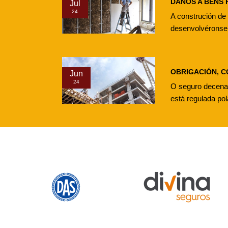
DANOS A BENS 
Jul
24
A construción de 
desenvolvéronse 
OBRIGACIÓN, 
Jun
24
O seguro decenal
está regulada po