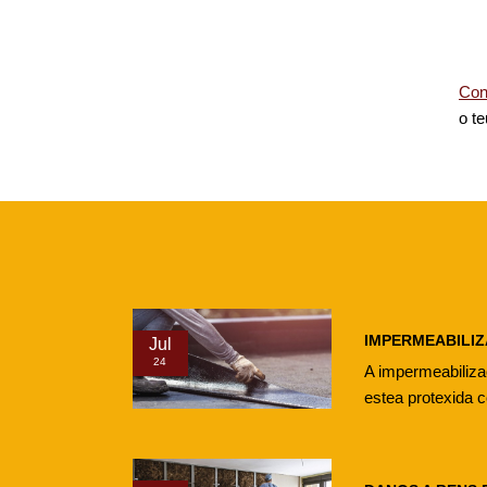
Con
o te
IMPERMEABILIZ
Jul
24
A impermeabiliza
estea protexida c