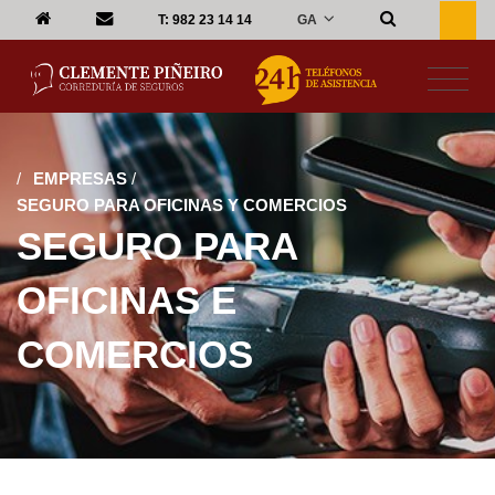
GA
T:
982 23 14 14
/
EMPRESAS
/
SEGURO PARA OFICINAS Y COMERCIOS
SEGURO PARA
OFICINAS E
COMERCIOS