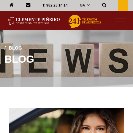
GA
T:
982 23 14 14
/
BLOG
BLOG