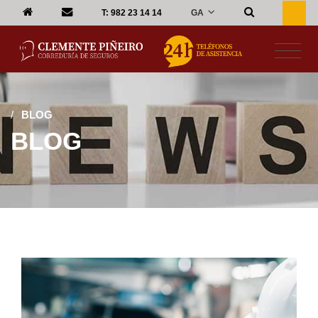
GA
T:
982 23 14 14
/
BLOG
BLOG