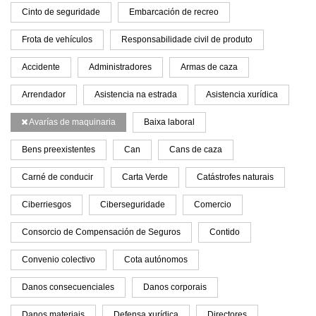
Cinto de seguridade
Embarcación de recreo
Frota de vehículos
Responsabilidade civil de produto
Accidente
Administradores
Armas de caza
Arrendador
Asistencia na estrada
Asistencia xurídica
Avarías de maquinaria
Baixa laboral
Bens preexistentes
Can
Cans de caza
Carné de conducir
Carta Verde
Catástrofes naturais
Ciberriesgos
Ciberseguridade
Comercio
Consorcio de Compensación de Seguros
Contido
Convenio colectivo
Cota autónomos
Danos consecuenciales
Danos corporais
Danos materiais
Defensa xurídica
Directores